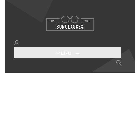
≡
MENU